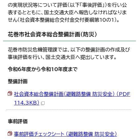
한국어
の実現状況等について評価（以下「事後評価」）を行い公
简体中文
表するとともに、国土交通大臣へ報告しなければなりま
繁體中文
せん（社会資本整備総合交付金交付要綱第10の1）。
花巻市社会資本総合整備計画（防災）
花巻市防災危機管理課では、以下の整備計画の作成及び
事後評価を行い、国土交通大臣へ提出しています。
令和6年度から令和10年度まで
整備計画
社会資本総合整備計画（避難路整備 防災安全） （PDF
114.3KB）
事前評価
事前評価チェックシート （避難路整備 防災安全）