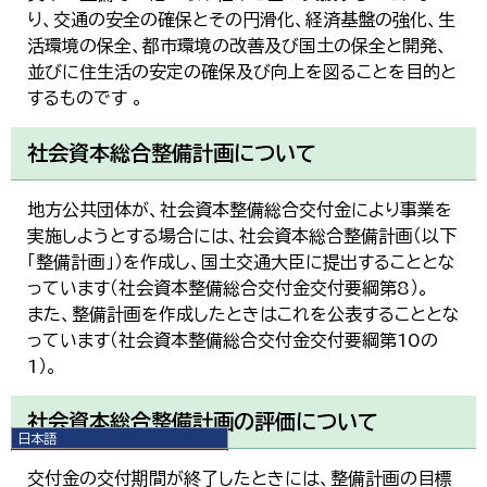
り、交通の安全の確保とその円滑化、経済基盤の強化、生
活環境の保全、都市環境の改善及び国土の保全と開発、
並びに住生活の安定の確保及び向上を図ることを目的と
するものです 。
社会資本総合整備計画について
地方公共団体が、社会資本整備総合交付金により事業を
実施しようとする場合には、社会資本総合整備計画（以下
「整備計画」）を作成し、国土交通大臣に提出することとな
っています（社会資本整備総合交付金交付要綱第8）。
また、整備計画を作成したときはこれを公表することとな
っています（社会資本整備総合交付金交付要綱第10の
1）。
社会資本総合整備計画の評価について
日本語
日本語
交付金の交付期間が終了したときには、整備計画の目標
English