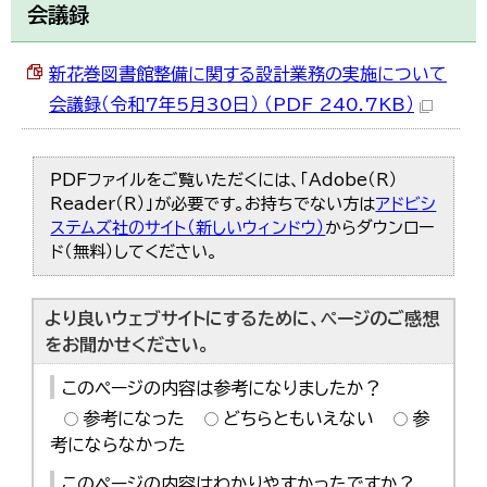
会議録
한국어
简体中文
繁體中文
新花巻図書館整備に関する設計業務の実施について
会議録（令和7年5月30日） （PDF 240.7KB）
PDFファイルをご覧いただくには、「Adobe（R）
Reader（R）」が必要です。お持ちでない方は
アドビシ
ステムズ社のサイト（新しいウィンドウ）
からダウンロー
ド（無料）してください。
より良いウェブサイトにするために、ページのご感想
をお聞かせください。
このページの内容は参考になりましたか？
参考になった
どちらともいえない
参
考にならなかった
このページの内容はわかりやすかったですか？