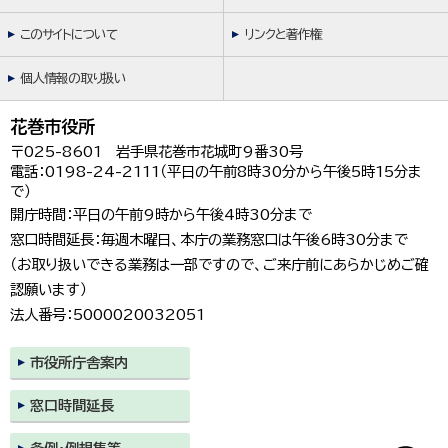
한국어
简体中文
このサイトについて
リンクと著作権
繁體中文
個人情報の取り扱い
花巻市役所
〒025-8601 岩手県花巻市花城町9番30号
電話：0198-24-2111（平日の午前8時30分から午後5時15分ま
で）
開庁時間：平日の午前9時から午後4時30分まで
窓口時間延長：毎週木曜日、本庁の業務窓口は午後6時30分まで
（お取り扱いできる業務は一部ですので、ご来庁前にあらかじめご確
認願います）
法人番号：5000020032051
市役所庁舎案内
窓口時間延長