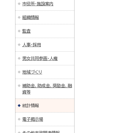
市役所・施設案内
組織情報
監査
人事・採用
男女共同参画・人権
地域づくり
補助金、助成金、奨励金、融
資等
統計情報
電子掲示場
その他市政関連情報