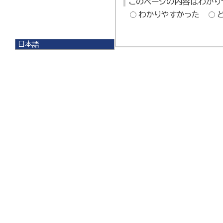
このページの内容はわかり
わかりやすかった
日本語
日本語
English
한국어
简体中文
繁體中文