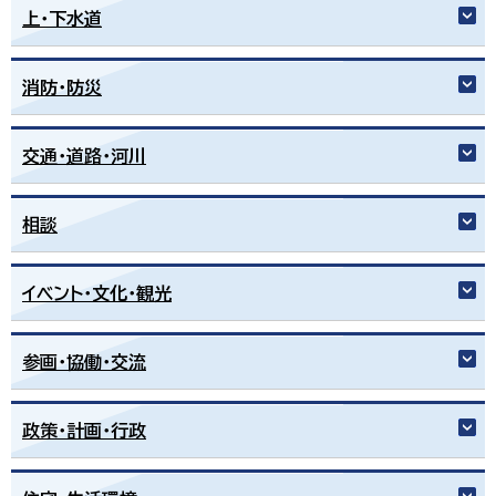
한국어
上・下水道
简体中文
繁體中文
消防・防災
交通・道路・河川
相談
イベント・文化・観光
参画・協働・交流
政策・計画・行政