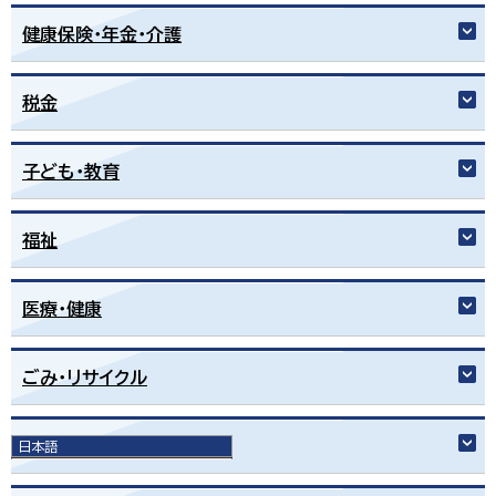
健康保険・年金・介護
税金
子ども・教育
福祉
医療・健康
ごみ・リサイクル
環境・動物
日本語
日本語
English