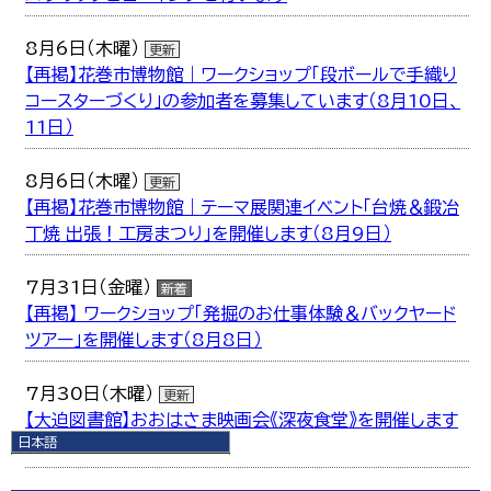
8月6日（木曜）
更新
【再掲】花巻市博物館｜ワークショップ「段ボールで手織り
コースターづくり」の参加者を募集しています（8月10日、
11日）
8月6日（木曜）
更新
【再掲】花巻市博物館｜テーマ展関連イベント「台焼＆鍛冶
丁焼 出張！工房まつり」を開催します（8月9日）
7月31日（金曜）
新着
【再掲】 ワークショップ「発掘のお仕事体験＆バックヤード
ツアー」を開催します（8月8日）
7月30日（木曜）
更新
【大迫図書館】おおはさま映画会《深夜食堂》を開催します
日本語
（9月27日）
日本語
English