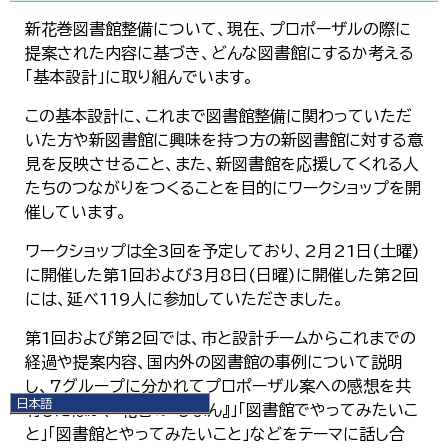
新花巻図書館整備について、現在、プロポーザルの際に
提案された内容に基づき、どんな図書館にするか考える
「基本設計」に取り組んでいます。
この基本設計に、これまで図書館整備に関わっていただ
いた方や新図書館に興味を持つ方の新図書館に対する意
見を反映させること、また、新図書館を応援してくれる人
たちのつながりをつくることを目的にワークショップを開
催しています。
ワークショップは全3回を予定しており、2月21日(土曜)
に開催した第1回および3月8日(日曜)に開催した第2回
には、延べ119人に参加していただきました。
第1回および第2回では、市と設計チームからこれまでの
経過や提案内容、国内外の図書館の事例について説明
し、7グループに分かれてプロポーザル案への感想を共
日本語
有したほか、「花巻の『じまん』」「図書館でやってみたいこ
日本語
と」「図書館とやってみたいこと」などをテーマに話し合
English