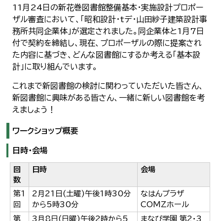
11月24日の新花巻図書館整備基本・実施設計プロポー
ザル審査において、「昭和設計・tデ・山田紗子建築設計事
務所共同企業体」が選定されました。同企業体と1月7日
付で契約を締結し、現在、プロポーザルの際に提案され
た内容に基づき、どんな図書館にするか考える「基本設
計」に取り組んでいます。
これまで新図書館の検討に関わっていただいた皆さん、
新図書館に興味がある皆さん、一緒に新しい図書館を考
えましょう！
ワークショップ概要
日時・会場
回
日時
会場
数
第1
2月21日(土曜)午後1時30分
なはんプラザ
回
から5時30分
COMZホール
第
3月8日(日曜)午後2時から5
まなび学園 第2・3