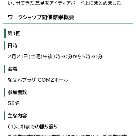
い、出てきた意見をアイディアボード上にまとめました。
한국어
简体中文
繁體中文
ワークショップ開催結果概要
第1回
日時
2月21日(土曜)午後1時30分から5時30分
会場
なはんプラザ COMZホール
参加者数
58名
主な内容
(1)これまでの振り返り