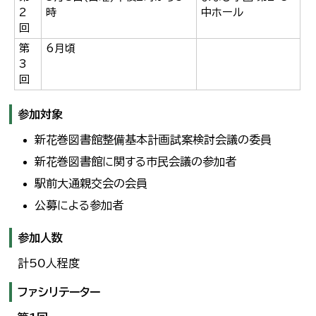
2
時
中ホール
回
第
6月頃
3
回
参加対象
新花巻図書館整備基本計画試案検討会議の委員
新花巻図書館に関する市民会議の参加者
駅前大通親交会の会員
公募による参加者
参加人数
計50人程度
ファシリテーター