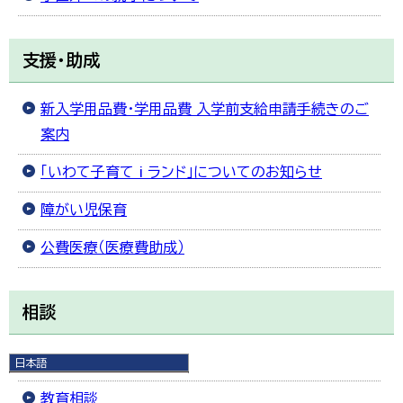
支援・助成
新入学用品費・学用品費 入学前支給申請手続きのご
案内
「いわて子育て i ランド」についてのお知らせ
障がい児保育
公費医療（医療費助成）
相談
次年度就学児教育相談
日本語
日本語
教育相談
English