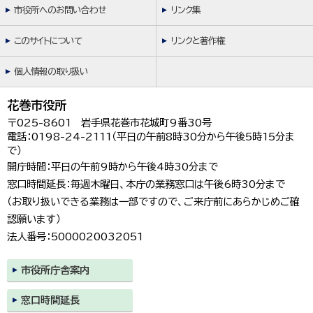
한국어
市役所へのお問い合わせ
リンク集
简体中文
繁體中文
このサイトについて
リンクと著作権
個人情報の取り扱い
花巻市役所
〒025-8601 岩手県花巻市花城町9番30号
電話：0198-24-2111（平日の午前8時30分から午後5時15分ま
で）
開庁時間：平日の午前9時から午後4時30分まで
窓口時間延長：毎週木曜日、本庁の業務窓口は午後6時30分まで
（お取り扱いできる業務は一部ですので、ご来庁前にあらかじめご確
認願います）
法人番号：5000020032051
市役所庁舎案内
窓口時間延長