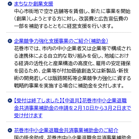
まちなか創業支援
中心市街地で空き店舗等を賃借し、新たに事業を開始
（創業）しようとする方に対し、改装費と広告宣伝費の
一部を補助するとともに経営支援を行います。
企業競争力強化支援事業のご紹介（補助金）
花巻市では、市内の中小企業者又は企業等で構成され
る連携体による自立的な取り組みを促し、地域におけ
る経済の活性化と産業構造の高度化、雇用の安定確保
を図るため、企業等が付加価値創造又は新製品・新技
術の開発若しくは販路開拓等企業競争力強化に資する
戦略的事業を実施する場合に補助金を交付します。
【受付は終了しました】【中退共】花巻市中小企業退職
金共済事業補助金の申請を2月18日から3月2日まで
受け付けます
花巻市中小企業退職金共済事業補助金のご紹介
国の掛金助成、花巻市中小企業退職金共済事業補助金