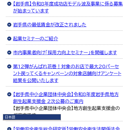
【岩手県】令和8年度成功店モデル波及事業に係る募集
が始まっています
岩手県の最低賃金が改正されました
起業セミナーのご紹介
市内事業者向け「採用力向上セミナー」を開催します
第12弾がんばれ花巻！対象のお店で最大20パーセ
ント戻ってくるキャンペーンの対象店舗向けアンケート
結果を公開いたします
【岩手県中小企業団体中央会】令和8年度岩手県地方
創生起業支援金 2次公募のご案内
【岩手県中小企業団体中央会】地方創生起業支援金の
ご案内です。
日本語
日本語
English
【労働安全衛生総合研究所】労働安全衛生法関係法令