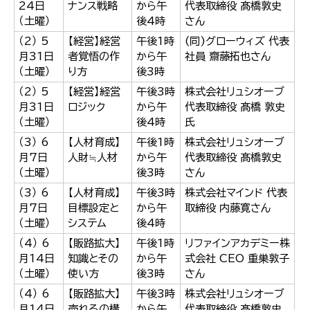
24日
ナンス戦略
から午
代表取締役 髙橋敦史
한국어
（土曜）
後4時
さん
简体中文
繁體中文
（2） 5
【経営】経営
午後1時
(同)グローウィズ 代表
月31日
者覚悟の作
から午
社員 齋藤拓也さん
（土曜）
り方
後3時
（2） 5
【経営】経営
午後3時
株式会社リュシオーブ
月31日
ロジック
から午
代表取締役 髙橋 敦史
（土曜）
後4時
氏
（3） 6
【人材育成】
午後1時
株式会社リュシオーブ
月7日
人財≒人材
から午
代表取締役 髙橋敦史
（土曜）
後3時
さん
（3） 6
【人材育成】
午後3時
株式会社マインド 代表
月7日
目標設定と
から午
取締役 内藤寛さん
（土曜）
システム
後4時
（4） 6
【販路拡大】
午後1時
リファインアカデミー株
月14日
知識とその
から午
式会社 CEO 重巣敦子
（土曜）
使い方
後3時
さん
（4） 6
【販路拡大】
午後3時
株式会社リュシオーブ
月14日
売れるの構
から午
代表取締役 髙橋敦史