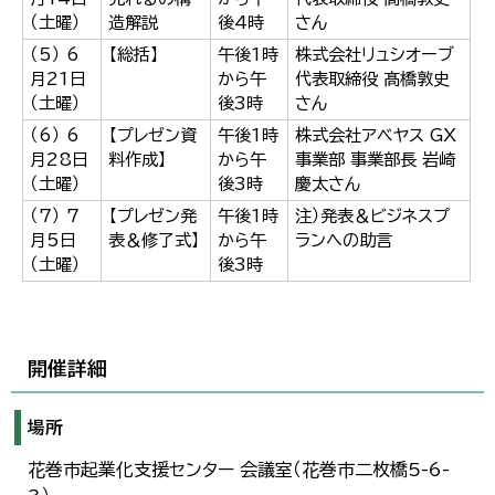
（土曜）
造解説
後4時
さん
（5） 6
【総括】
午後1時
株式会社リュシオーブ
月21日
から午
代表取締役 髙橋敦史
（土曜）
後3時
さん
（6） 6
【プレゼン資
午後1時
株式会社アベヤス GX
月28日
料作成】
から午
事業部 事業部長 岩崎
（土曜）
後3時
慶太さん
（7） 7
【プレゼン発
午後1時
注）発表＆ビジネスプ
月5日
表＆修了式】
から午
ランへの助言
（土曜）
後3時
開催詳細
場所
花巻市起業化支援センター 会議室（花巻市二枚橋5-6-