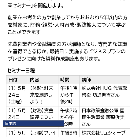
業セミナー」を開催します。
創業をお考えの方や創業してからおおむね5年以内の方
を対象に、財務・経営・人材育成・販路拡大について学ぶ
ことができます。
先輩創業者や金融機関の方が講師となり、専門的な知識
を習得できるほか、最終日に実施するビジネスプランの
プレゼンに向けた資料作成講座もあります。
セミナー日程
日付
内容
時間
講師
（1） 5月
【体験談】未
午後1時
株式会社HUG 代表取
24日
来を創造し
から午
締役 坊迫舞香さん
（土曜）
よう！
後2時
（1） 5月
【財務】資金
午後2時
日本政策金融公庫 国
24日
調達につい
から午
民生活事業 藤原俊実
日本語
（土曜）
て
後3時
さん
日本語
（1） 5月
【財務】ファイ
午後3時
株式会社リュシオーブ
English