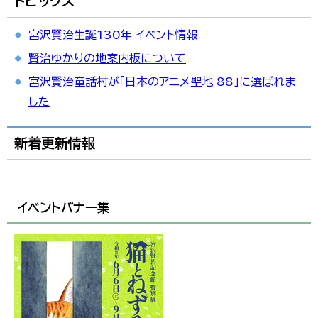
トピックス
한국어
简体中文
宮沢賢治生誕130年 イベント情報
繁體中文
賢治ゆかりの地案内板について
宮沢賢治童話村が「日本のアニメ聖地 88」に選ばれま
した
新着更新情報
イベントバナー集