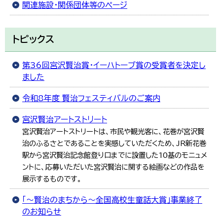
関連施設・関係団体等のページ
トピックス
第36回宮沢賢治賞・イーハトーブ賞の受賞者を決定し
ました
令和8年度 賢治フェスティバルのご案内
宮沢賢治アートストリート
宮沢賢治アートストリートは、市民や観光客に、花巻が宮沢賢
治のふるさとであることを実感していただくため、JR新花巻
駅から宮沢賢治記念館登り口までに設置した10基のモニュメ
ントに、応募いただいた宮沢賢治に関する絵画などの作品を
展示するものです。
「～賢治のまちから～全国高校生童話大賞」事業終了
のお知らせ