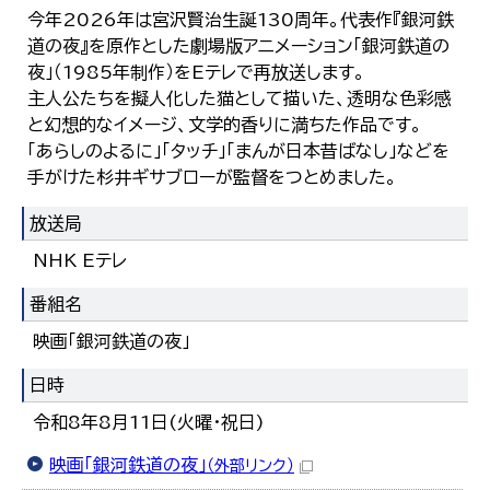
한국어
今年2026年は宮沢賢治生誕130周年。代表作『銀河鉄
简体中文
道の夜』を原作とした劇場版アニメーション「銀河鉄道の
繁體中文
夜」（1985年制作）をEテレで再放送します。
主人公たちを擬人化した猫として描いた、透明な色彩感
と幻想的なイメージ、文学的香りに満ちた作品です。
「あらしのよるに」「タッチ」「まんが日本昔ばなし」などを
手がけた杉井ギサブローが監督をつとめました。
放送局
NHK Eテレ
番組名
映画「銀河鉄道の夜」
日時
令和8年8月11日(火曜・祝日)
映画「銀河鉄道の夜」
（外部リンク）