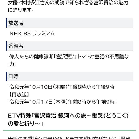
女優・木村多江さんの朗読で知られざる宮沢賢治の魅力
に迫ります。
放送局
NHK BS プレミアム
番組名
偉人たちの健康診断「宮沢賢治 トマトと童話の不思議な
力」
日時
令和元年10月10日（木曜）午後8時から午後9時
【再放送】
令和元年10月17日（木曜）午前8時から午前9時
ETV特殊「宮沢賢治 銀河への旅～慟哭(どうこく)
の愛と祈り～」