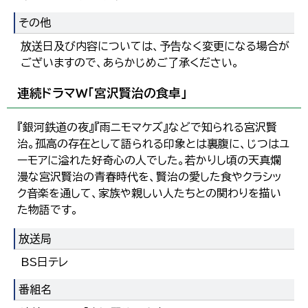
その他
放送日及び内容については、予告なく変更になる場合が
ございますので、あらかじめご了承ください。
連続ドラマW「宮沢賢治の食卓」
『銀河鉄道の夜』『雨ニモマケズ』などで知られる宮沢賢
治。孤高の存在として語られる印象とは裏腹に、じつはユ
ーモアに溢れた好奇心の人でした。若かりし頃の天真爛
漫な宮沢賢治の青春時代を、賢治の愛した食やクラシッ
ク音楽を通して、家族や親しい人たちとの関わりを描い
た物語です。
放送局
BS日テレ
番組名