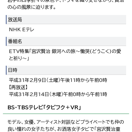
岩手の四季折々の景色や、ドラマを織り交ぜながら、賢治
の心の風景に迫ります。
放送局
NHK Eテレ
番組名
ETV特集「宮沢賢治 銀河への旅～慟哭(どうこく)の愛
と祈り～」
日時
平成31年2月9日（土曜）午後11時から午前0時
【再放送】
平成31年2月14日（木曜）午前0時から午前1時
BS‐TBSテレビ「タビフク＋VR」
モデル、女優、アーティスト対談などプライベートでも仲の
良い憧れの女子たちが、お洒落女子タビで「宮沢賢治童