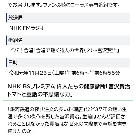
でお届けします。ファン必聴のコーラス専門番組です。
放送局
NHK FMラジオ
番組名
ビバ！合唱「合唱で聴く詩人の世界（2）～宮沢賢治」
日時
令和元年11月23日（土曜）午前6時～午前6時55分
NHK BSプレミアム 偉人たちの健康診断「宮沢賢治
トマトと童話の不思議な力」
「銀河鉄道の夜」「注文の多い料理店」など37年の短い生
涯で多くの傑作を残した宮沢賢治。生前ほとんど評価さ
れることはなかった賢治はなぜ死の間際まで童話を書き
続けたのか。