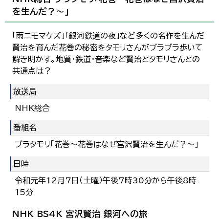
を生んだ？～」
「雨ニモマケズ」「銀河鉄道の夜」など多くの名作を生んだ
賢治を育んだ花巻の秘密をタモリさんがブラブラ歩いて
解き明かす。地質・鉄道・音楽など賢治とタモリさんとの
共通点は？
放送局
NHK総合
番組名
ブラタモリ「花巻～花巻はなぜ宮沢賢治を生んだ？～」
日時
令和元年12月7日（土曜）午後7時30分から午後8時
15分
NHK BS4K 宮沢賢治 銀河への旅