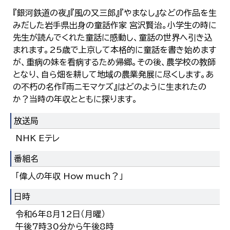
『銀河鉄道の夜』『風の又三郎』『やまなし』などの作品を生
みだした岩手県出身の童話作家 宮沢賢治。小学生の時に
先生が読んでくれた童話に感動し、童話の世界へ引き込
まれます。25歳で上京して本格的に童話を書き始めます
が、重病の妹を看病するため帰郷。その後、農学校の教師
となり、自ら畑を耕して地域の農業発展に尽くします。あ
の不朽の名作『雨ニモマケズ』はどのように生まれたの
か？当時の年収とともに探ります。
放送局
NHK Eテレ
番組名
「偉人の年収 How much？」
日時
令和6年8月12日（月曜）
午後7時30分から午後8時