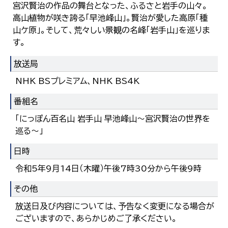
宮沢賢治の作品の舞台となった、ふるさと岩手の山々。
高山植物が咲き誇る「早池峰山」。賢治が愛した高原「種
山ケ原」。そして、荒々しい景観の名峰「岩手山」を巡りま
す。
放送局
NHK BSプレミアム、NHK BS4K
番組名
「にっぽん百名山 岩手山 早池峰山～宮沢賢治の世界を
巡る～」
日時
令和5年9月14日（木曜）午後7時30分から午後9時
その他
放送日及び内容については、予告なく変更になる場合が
ございますので、あらかじめご了承ください。