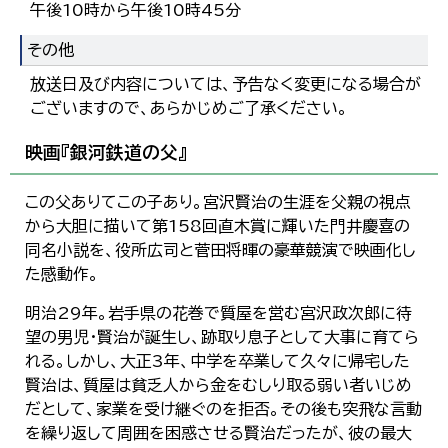
午後10時から午後10時45分
その他
放送日及び内容については、予告なく変更になる場合が
ございますので、あらかじめご了承ください。
映画『銀河鉄道の父』
この父ありてこの子あり。宮沢賢治の生涯を父親の視点
から大胆に描いて第158回直木賞に輝いた門井慶喜の
同名小説を、役所広司と菅田将暉の豪華競演で映画化し
た感動作。
明治29年。岩手県の花巻で質屋を営む宮沢政次郎に待
望の男児・賢治が誕生し、跡取り息子として大事に育てら
れる。しかし、大正3年、中学を卒業して久々に帰宅した
賢治は、質屋は貧乏人から金をむしり取る弱い者いじめ
だとして、家業を受け継ぐのを拒否。その後も突飛な言動
を繰り返して周囲を困惑させる賢治だったが、彼の最大