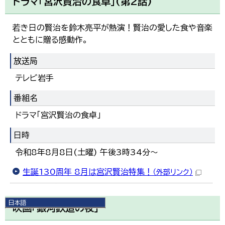
ドラマ「宮沢賢治の食卓」(第2話)
若き日の賢治を鈴木亮平が熱演！賢治の愛した食や音楽
とともに贈る感動作。
放送局
テレビ岩手
番組名
ドラマ「宮沢賢治の食卓」
日時
令和8年8月8日(土曜) 午後3時34分～
生誕130周年 8月は宮沢賢治特集！
（外部リンク）
日本語
映画「銀河鉄道の夜」
日本語
English