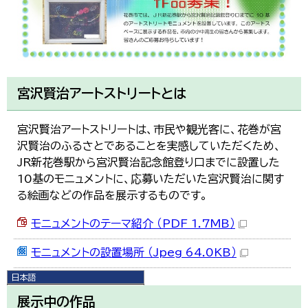
宮沢賢治アートストリートとは
宮沢賢治アートストリートは、市民や観光客に、花巻が宮
沢賢治のふるさとであることを実感していただくため、
JR新花巻駅から宮沢賢治記念館登り口までに設置した
10基のモニュメントに、応募いただいた宮沢賢治に関す
る絵画などの作品を展示するものです。
モニュメントのテーマ紹介 （PDF 1.7MB）
モニュメントの設置場所 （Jpeg 64.0KB）
日本語
日本語
展示中の作品
English