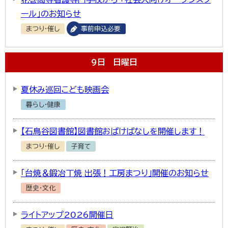
ール」のお知らせ
まつり・催し
事前申込必要
9
日
日曜日
夏休み巡回こども映画会
暮らし・健康
【石鳥谷図書館】図書館おばけばなしを開催します！
まつり・催し
子育て
「台焼＆鍛冶丁焼 出張！工房まつり」開催のお知らせ
歴史・文化
ライトアップ2026開催日