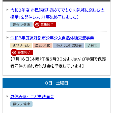
한국어
简体中文
令和8年度 市民講座「初めてでもOK!気軽に楽しむ太
繁體中文
極拳」を開催します（募集終了しました）
暮らし・健康
募集終了
令和8年度友好都市少年少女自然体験交流事業
まつり・催し
歴史・文化
市政・交流・説明会
子育て
募集終了
【7月16日（木曜）午後6時30分よりまなび学園で保護
者同伴の参加者説明会を予定しています】
8
日
土曜日
夏休み巡回こども映画会
暮らし・健康