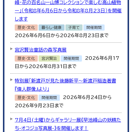
峰・花の百名山ー山博コレクションで楽しむ高山植物
ー」（令和8年6月6日から令和8年8月23日）を開催
します
歴史・文化
暮らし・健康
子育て
開催期間
2026年6月6日から2026年8月23日まで
宮沢賢治童話の森写真展
2026年6月17
歴史・文化
宮沢賢治
開催期間
日から2026年8月31日まで
特別展「新渡戸が見た後藤新平～新渡戸稲造著書
『偉人群像』より」
2026年6月24日から
歴史・文化
開催期間
2026年9月23日まで
7月4日(土曜)からギャラリー展《早池峰山の妖精た
ち-オコジョ写真展-》を開催します！