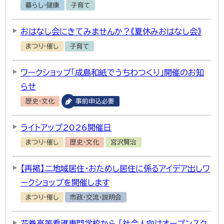
暮らし・健康
子育て
おはなし会にきてみませんか？《夏休みおはなし会》
まつり・催し
子育て
ワークショップ「成島和紙でうちわつくり」開催のお知
らせ
歴史・文化
事前申込必要
ライトアップ2026開催日
まつり・催し
歴史・文化
宮沢賢治
【再掲】二地域居住・おためし居住に係るアイデア出しワ
ークショップを開催します
まつり・催し
市政・交流・説明会
花巻高等看護専門学校から 「社会人向けオープンスク