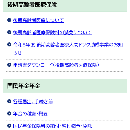
後期高齢者医療保険
한국어
简体中文
繁體中文
後期高齢者医療について
後期高齢者医療保険料の減免について
令和8年度 後期高齢者医療人間ドック助成事業のお知
らせ
申請書ダウンロード（後期高齢者医療保険）
国民年金年金
各種届出、手続き等
年金の種類・概要
国民年金保険料の納付・納付猶予・免除