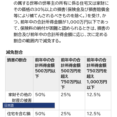
の属する世帯の世帯主の所有に係る住宅又は家財に
その価格の30％以上の損害（保険金及び損害賠償金
等により補てんされるべきものを除く。）を受け、か
つ、前年中の合計所得金額が1,000万円以下であっ
て、保険料の納付が困難と認められるときは、損害の
割合及び前年中の合計所得金額に応じ、次に定める
割合の範囲内で減免する。
減免割合
損害の割合
前年中の合
前年中の合
前年中の合
計所得金額
計所得金額
計所得金額
500万円以
500万円を
750万円を
下
超え
超え
750万円以
1,000万円
下
以下
家財その他の
50％
25％
12.5％
財産の被害
日本語
30％以上
日本語
住宅を含む損
50％
25％
12.5％
English