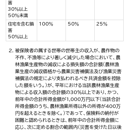
害
한국어
30％以上
简体中文
繁體中文
50％未満
住宅を含む損
100％
50％
25％
害
50％以上
被保険者の属する世帯の世帯主の収入が、農作物の
不作、不漁等により著しく減少した場合において、農
林漁業生産物の減収による損失額の合計額（農林漁
業生産の減収価格から農業災害補償法及び漁業災害
補償法の規定により支払われるべき共済金額を控除
した額をいう。）が、平年における当該農林漁業生産
物による収入額の合計額の30％以上であり、かつ、
前年中の合計所得金額が1,000万円以下（当該合計
所得金額のうち、農林漁業所得以外の所得が400万
円を超えるときを除く。）であって、保険料の納付が
困難と認められるときは、前年中の合計所得金額に
応じ、次に定める割合の範囲内（災害を受けた日以後