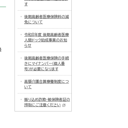
す
後期高齢者医療保険料の減
免について
令和8年度 後期高齢者医療
人間ドック助成事業のお知
らせ
最
後期高齢者医療保険の手続
きにマイナンバー（個人番
号）が必要になります
高額介護合算療養制度につ
いて
振り込め詐欺・被保険者証の
搾取にご注意ください