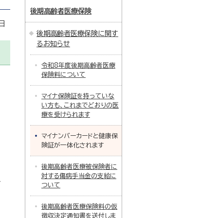
後期高齢者医療保険
日
後期高齢者医療保険に関す
るお知らせ
令和8年度後期高齢者医療
保険料について
マイナ保険証を持っていな
い方も、これまでどおりの医
療を受けられます
マイナンバーカードと健康保
険証が一体化されます
後期高齢者医療被保険者に
対する傷病手当金の支給に
対
ついて
後期高齢者医療保険料の仮
徴収決定通知書を送付しま