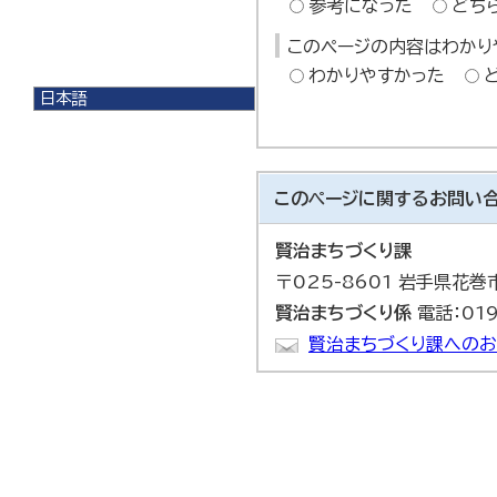
参考になった
どち
このページの内容はわかり
わかりやすかった
日本語
日本語
English
한국어
简体中文
このページに関する
お問い
繁體中文
賢治まちづくり課
〒025-8601 岩手県花
賢治まちづくり係
電話：019
賢治まちづくり課へのお