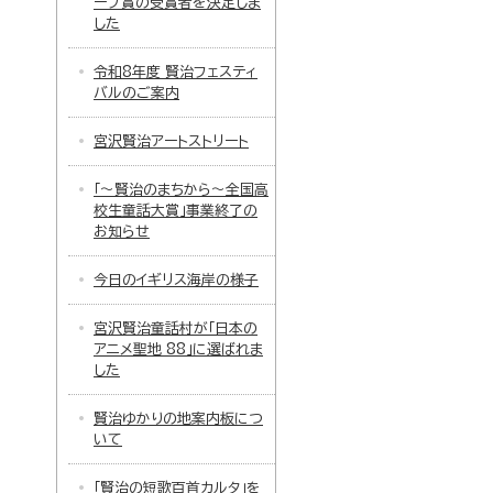
ーブ賞の受賞者を決定しま
した
令和8年度 賢治フェスティ
バルのご案内
宮沢賢治アートストリート
「～賢治のまちから～全国高
校生童話大賞」事業終了の
お知らせ
今日のイギリス海岸の様子
宮沢賢治童話村が「日本の
アニメ聖地 88」に選ばれま
した
賢治ゆかりの地案内板につ
いて
「賢治の短歌百首カルタ」を