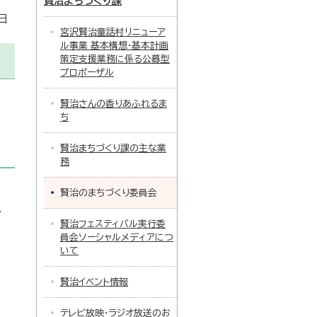
賢治まちづくり課
日
宮沢賢治童話村リニューア
ル事業 基本構想・基本計画
策定支援業務に係る公募型
プロポーザル
賢治さんの香りあふれるま
ち
賢治まちづくり課の主な業
務
賢治のまちづくり委員会
れ
賢治フェスティバル実行委
員会ソーシャルメディアにつ
いて
賢治イベント情報
テレビ放映・ラジオ放送のお