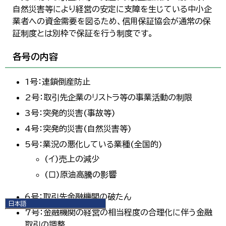
自然災害等により経営の安定に支障を生じている中小企
業者への資金需要を図るため、信用保証協会が通常の保
証制度とは別枠で保証を行う制度です。
各号の内容
1号：連鎖倒産防止
2号：取引先企業のリストラ等の事業活動の制限
3号：突発的災害(事故等)
4号：突発的災害(自然災害等)
5号：業況の悪化している業種(全国的)
(イ)売上の減少
(ロ)原油高騰の影響
6号：取引先金融機関の破たん
日本語
7号：金融機関の経営の相当程度の合理化に伴う金融
日本語
English
取引の調整