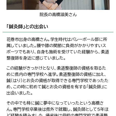
한국어
简体中文
繁體中文
院長の高橋滋美さん
「鍼灸師」との出会い
花巻市出身の高橋さん。学生時代はバレーボール部に所
属していました。腰や膝の関節に負荷がかかりやすいス
ポーツでもあり、自身も施術を受けていた経験から、柔道
整復師を身近に感じていました。
この経験がきっかけとなり、柔道整復師の資格を取るた
めに県内の専門学校へ進学。柔道整復師の資格に加え、
鍼（はり）とお灸の資格が取得できる専門学校であったた
め、この時に初めて鍼とお灸の資格を有する「鍼灸師」に
出会いました。
その中でも特に鍼に夢中になっていったという高橋さ
ん。専門学校卒業後は県外で就職し、鍼灸師として5年ほ
ど経験を積みました。帰省後は母校の専門学校で柔道整