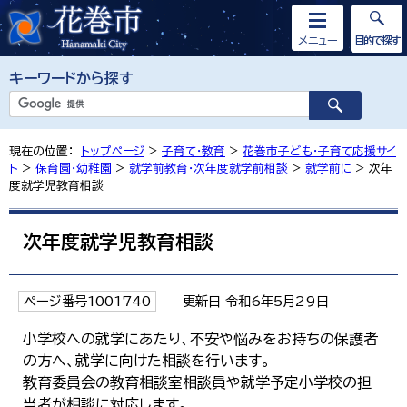
メニュー
目的で探す
キーワードから探す
現在の位置：
トップページ
>
子育て・教育
>
花巻市子ども・子育て応援サイ
ト
>
保育園・幼稚園
>
就学前教育・次年度就学前相談
>
就学前に
> 次年
度就学児教育相談
次年度就学児教育相談
ページ番号1001740
更新日 令和6年5月29日
小学校への就学にあたり、不安や悩みをお持ちの保護者
の方へ、就学に向けた相談を行います。
教育委員会の教育相談室相談員や就学予定小学校の担
当者が相談に対応します。