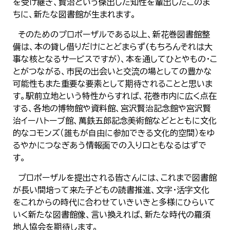
を受け継ぎ、賢治という傑出した知性を輩出したこのま
ちに、新たな図書館が生まれます。
そのためのプロポーザルである以上、新花巻図書館整
備は、本の貸し借りだけにとどまらず(もちろんそれは大
事な核となるサービスですが）、本を通してひとやもの・こ
とがつながる、市民の出会いと交流の場としての豊かな
可能性もまた重要な要素として期待されることと思いま
す。駅前立地という特性からすれば、花巻市内に広く点在
する、各地の博物館や資料館、宮沢賢治記念館や宮沢賢
治イーハトーブ館、萬鉄五郎記念美術館などとともに文化
的なコモンズ（誰もが自由に参加できる文化的空間）をゆ
るやかにつなぎあう情報面での入り口ともなるはずで
す。
プロポーザルを提出される皆さんには、これまで図書館
が長い間培って来た子どもの読書推進、文字・活字文化
をこれからの時代に合わせていきいきと多様にひらいて
いく新たな図書館像、言い換えれば、新たな時代の羅須
地人協会を期待します。