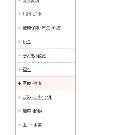
公共施設
届出・証明
健康保険・年金・介護
税金
子ども・教育
福祉
医療・健康
ごみ・リサイクル
環境・動物
上・下水道