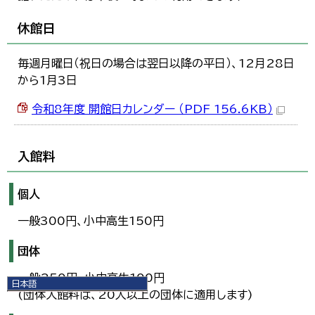
休館日
毎週月曜日（祝日の場合は翌日以降の平日）、12月28日
から1月3日
令和8年度 開館日カレンダー （PDF 156.6KB）
入館料
個人
一般300円、小中高生150円
団体
一般250円、小中高生100円
日本語
(団体入館料は、20人以上の団体に適用します)
日本語
English