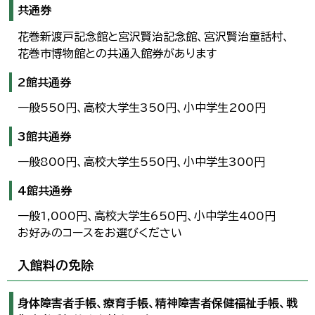
共通券
한국어
简体中文
花巻新渡戸記念館と宮沢賢治記念館、宮沢賢治童話村、
繁體中文
花巻市博物館との共通入館券があります
2館共通券
一般550円、高校大学生350円、小中学生200円
3館共通券
一般800円、高校大学生550円、小中学生300円
4館共通券
一般1,000円、高校大学生650円、小中学生400円
お好みのコースをお選びください
入館料の免除
身体障害者手帳、療育手帳、精神障害者保健福祉手帳、戦