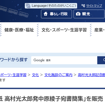
Language
（そのたのがいこくご）
サイトマップ
健康・医療・福祉
文化・スポーツ・生涯学習
産業
ワードから探す
スポーツ・生涯学習
>
文化
>
文化施設のご案内
>
高村光太郎記念
ます
紙 高村光太郎発中原綾子宛書簡集」を販売