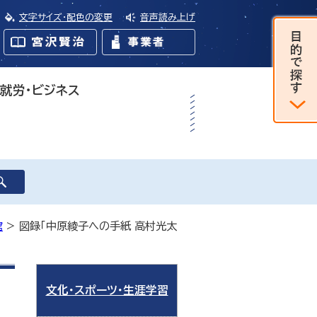
文字サイズ・配色の変更
音声読み上げ
・就労・ビジネス
館
> 図録「中原綾子への手紙 高村光太
文化・スポーツ・生涯学習