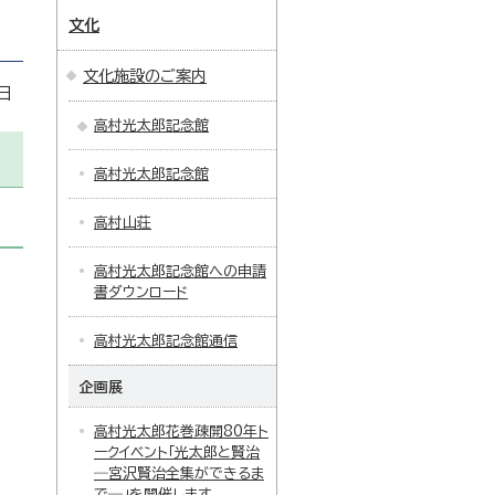
文化
文化施設のご案内
日
高村光太郎記念館
高村光太郎記念館
高村山荘
高村光太郎記念館への申請
書ダウンロード
高村光太郎記念館通信
企画展
高村光太郎花巻疎開80年ト
ークイベント「光太郎と賢治
―宮沢賢治全集ができるま
で―」を開催します