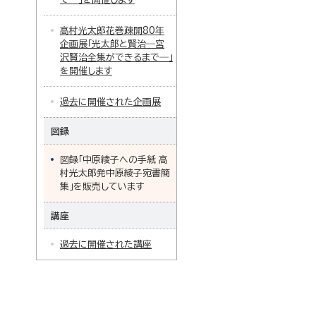
高村光太郎花巻疎開80年
企画展「光太郎と賢治―宮
沢賢治全集ができるまで―」
を開催します
過去に開催された企画展
図録
図録「中原綾子への手紙 高
村光太郎発中原綾子宛書簡
集」を販売しています
講座
過去に開催された講座