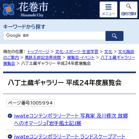
メニュー
目的で探す
キーワードから探す
現在の位置：
トップページ
>
文化・スポーツ・生涯学習
>
文化
>
文化施設
のご案内
>
萬鉄五郎記念美術館
>
展覧会・イベント
>
八丁土蔵ギャラリー
展覧会
> 八丁土蔵ギャラリー 平成24年度展覧会
八丁土蔵ギャラリー 平成24年度展覧会
ページ番号1005994
iwateコンテンポラリーアート 写真家 及川修次 故郷
へのオマージュ『岩手風土記』展
iwateコンテンポラリーアート ランドスケープアート