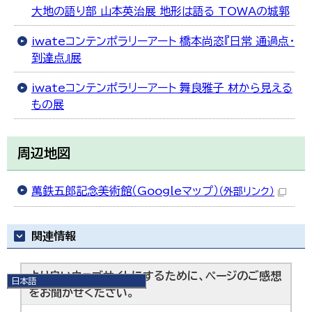
大地の語り部 山本英治展 地形は語る TOWAの城郭
iwateコンテンポラリーアート 橋本尚恣『日常 通過点・
到達点』展
iwateコンテンポラリーアート 舞良雅子 材から見える
もの展
周辺地図
萬鉄五郎記念美術館（Googleマップ）
（外部リンク）
関連情報
より良いウェブサイトにするために、ページのご感想
日本語
をお聞かせください。
日本語
English