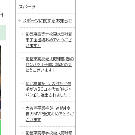
スポーツ
日
スポーツに関するお知らせ
花巻東高等学校硬式野球部
甲子園出場おめでとうござ
います！
花巻東高校硬式野球部 春の
センバツ甲子園出場おめで
とうございます！
菊池雄星投手、大谷翔平選
手がWBC日本代表「侍ジャ
パン」】に選出されました！
大谷翔平選手3年連続4度
目のMVP受賞おめでとうご
ざいます
花巻東高等学校硬式野球部