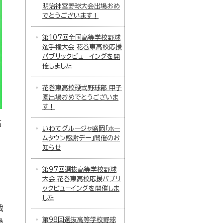
明治神宮野球大会出場おめ
でとうございます！
第107回全国高等学校野球
選手権大会 花巻東高校応援
パブリックビューイングを開
催しました
花巻東高校硬式野球部 甲子
園出場おめでとうございま
す！
高
いわてグルージャ盛岡「ホー
ムタウン感謝デー」開催のお
知らせ
第97回選抜高等学校野球
大会 花巻東高校応援パブリ
ックビューイングを開催しま
した
戦
第98回選抜高等学校野球
勝