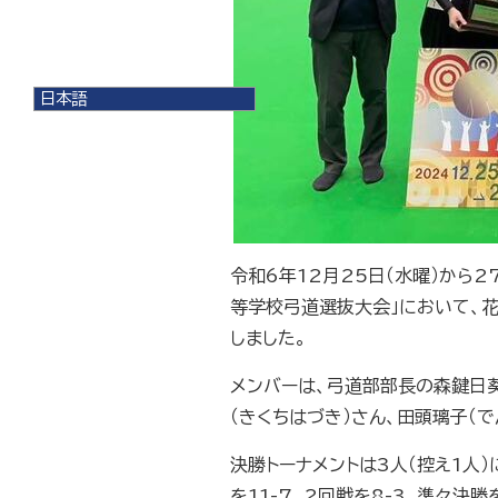
日本語
日本語
English
한국어
简体中文
繁體中文
令和6年12月25日（水曜）から
等学校弓道選抜大会」において、
しました。
メンバーは、弓道部部長の森鍵日葵
（きくちはづき）さん、田頭璃子（で
決勝トーナメントは3人（控え1人
を11-7、2回戦を8-3、準々決