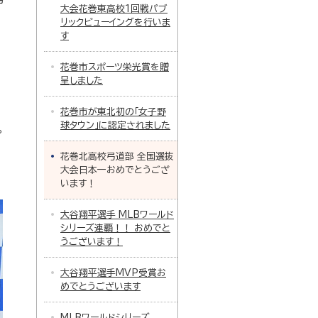
大会花巻東高校1回戦パブ
リックビューイングを行いま
す
花巻市スポーツ栄光賞を贈
呈しました
花巻市が東北初の「女子野
球タウン」に認定されました
。
花巻北高校弓道部 全国選抜
大会日本一おめでとうござ
います！
大谷翔平選手 MLBワールド
シリーズ連覇！！ おめでと
うございます！
大谷翔平選手MVP受賞お
めでとうございます
MLBワールドシリーズ