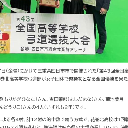
27日（金曜）にかけて三重県四日市市で開催された「第43回全国
花巻北高等学校弓道部が女子団体で
県勢初となる全国優勝
を果た
（もりかぎひなた）さん、吉田茉那（よしだまな）さん、菊池葉月
んどうりこ）さんの4人（いずれも2年）です。
）による各4射、計12射の的中数で競う方式で、花巻北高校は1回
勝を10-7で勝ち進むと、準決勝は岐阜県の大垣商業に10-10、決