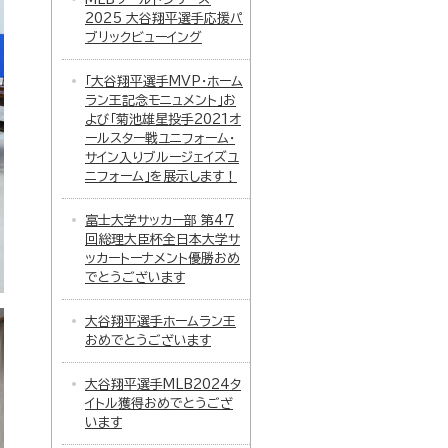
2025 大谷翔平選手応援パ
ブリックビューイング
「大谷翔平選手MVP・ホーム
ラン王記念モニュメント」お
よび「菊池雄星投手2021オ
ールスター戦ユニフォーム・
サイン入りブルージェイズユ
ニフォーム」を展示します！
富士大学サッカー部 第47
回総理大臣杯全日本大学サ
ッカートーナメント優勝おめ
でとうございます
大谷翔平選手ホームラン王
おめでとうございます
大谷翔平選手MLB2024タ
イトル獲得おめでとうござ
います