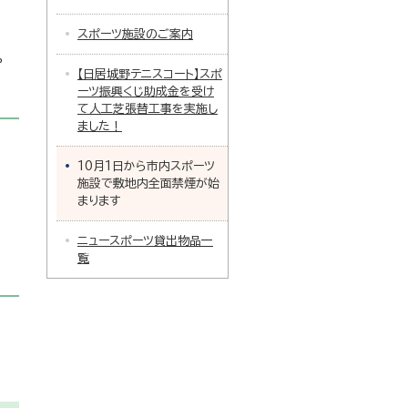
スポーツ施設のご案内
。
【日居城野テニスコート】スポ
ーツ振興くじ助成金を受け
て人工芝張替工事を実施し
ました！
10月1日から市内スポーツ
施設で敷地内全面禁煙が始
まります
ニュースポーツ貸出物品一
覧