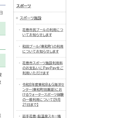
スポーツ
日
スポーツ施設
花巻市民プールの利用につ
いてお知らせします
和田プール(東和町)の利用
についてお知らせします
花巻市スポーツ施設利用料
のお支払いにPayPayをご
利用いただけます
喫
改
令和8年度東和B＆G海洋セ
ンター（東和町田瀬湖）にお
けるウォータースポーツ体験
の一般利用について【9月
21日まで】
推
岩手花巻・鉛温泉スキー場