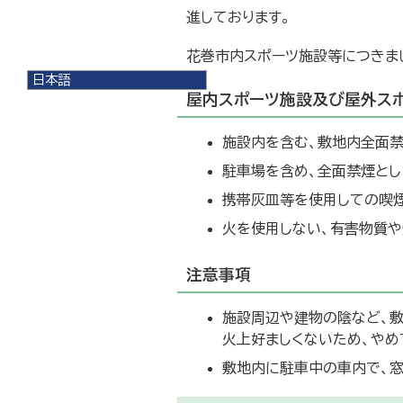
進しております。
花巻市内スポーツ施設等につきま
日本語
屋内スポーツ施設及び屋外スポ
日本語
English
한국어
施設内を含む、敷地内全面禁
简体中文
駐車場を含め、全面禁煙とし
繁體中文
携帯灰皿等を使用しての喫煙
火を使用しない、有害物質や
注意事項
施設周辺や建物の陰など、
火上好ましくないため、やめ
敷地内に駐車中の車内で、窓