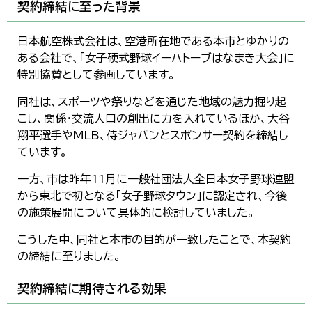
契約締結に至った背景
한국어
简体中文
繁體中文
日本航空株式会社は、空港所在地である本市とゆかりの
ある会社で、「女子硬式野球イーハトーブはなまき大会」に
特別協賛として参画しています。
同社は、スポーツや祭りなどを通じた地域の魅力掘り起
こし、関係・交流人口の創出に力を入れているほか、大谷
翔平選手やMLB、侍ジャパンとスポンサー契約を締結し
ています。
一方、市は昨年11月に一般社団法人全日本女子野球連盟
から東北で初となる「女子野球タウン」に認定され、今後
の施策展開について具体的に検討していました。
こうした中、同社と本市の目的が一致したことで、本契約
の締結に至りました。
契約締結に期待される効果