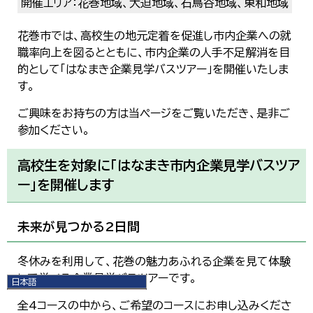
開催エリア：花巻地域、大迫地域、石鳥谷地域、東和地域
花巻市では、高校生の地元定着を促進し市内企業への就
職率向上を図るとともに、市内企業の人手不足解消を目
的として「はなまき企業見学バスツアー」を開催いたしま
す。
ご興味をお持ちの方は当ページをご覧いただき、是非ご
参加ください。
高校生を対象に「はなまき市内企業見学バスツア
ー」を開催します
未来が見つかる2日間
冬休みを利用して、花巻の魅力あふれる企業を見て体験
して学べる企業見学バスツアーです。
日本語
日本語
全4コースの中から、ご希望のコースにお申し込みくださ
English