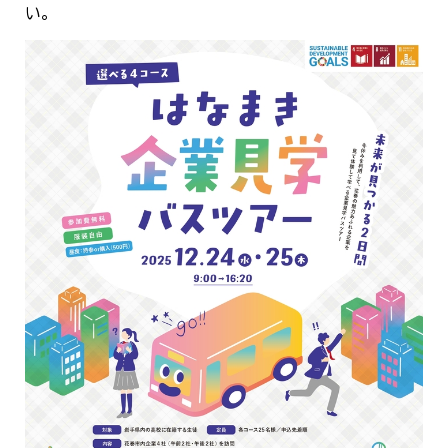
い。
한국어
简体中文
繁體中文