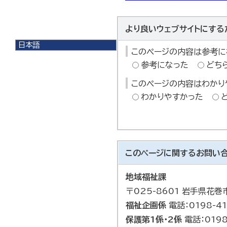
より良いウェブサイトにする
日本語
このページの内容は参考に
日本語
参考になった
どち
English
한국어
このページの内容はわかり
简体中文
わかりやすかった
繁體中文
このページに関する
お問い
地域福祉課
〒025-8601 岩手県花
福祉企画係
電話：0198-41
保護第1係・2係
電話：0198