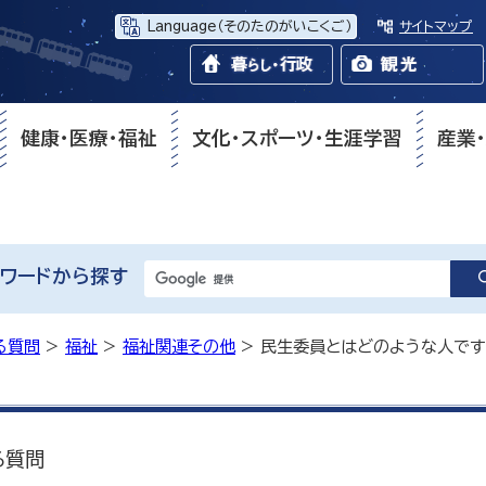
Language
（そのたのがいこくご）
サイトマップ
健康・医療・福祉
文化・スポーツ・生涯学習
産業
ワードから探す
る質問
>
福祉
>
福祉関連その他
> 民生委員とはどのような人です
る質問