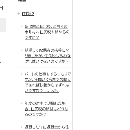
税金
日
住民税
転出前と転出後、どちらの
市町村へ住民税を納めるの
ですか？
結婚して配偶者の扶養にな
りましたが、住民税は払わな
以
ければいけないのですか？
パートの仕事をするつもりで
すが、年間いくらまでの収入
であれば扶養からはずれな
いですむでしょうか。
年度の途中で退職した場
合、住民税の納付はどうな
るのですか？
退職した年に退職金から住