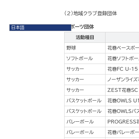
（2）地域クラブ登録団体
スポーツ団体
日本語
日本語
活動種目
English
한국어
野球
花巻ベースボ
简体中文
ソフトボール
花巻ソフトボー
繁體中文
サッカー
花巻FC U-15
サッカー
ノーザンライズ花
サッカー
ZEST花巻SC 
バスケットボール
花巻OWLS 
バスケットボール
花巻OWLSバ
バレーボール
PROGRESS
バレーボール
花巻バレーボー