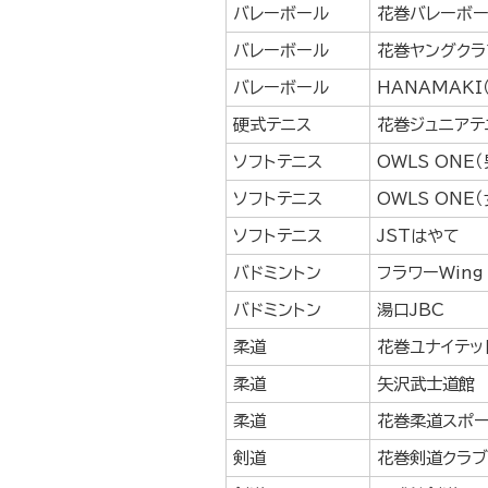
バレーボール
花巻バレーボー
バレーボール
花巻ヤングクラ
バレーボール
HANAMAKI
硬式テニス
花巻ジュニアテ
ソフトテニス
OWLS ONE（
ソフトテニス
OWLS ONE（
ソフトテニス
JSTはやて
バドミントン
フラワーWing
バドミントン
湯口JBC
柔道
花巻ユナイテッ
柔道
矢沢武士道館
柔道
花巻柔道スポ
剣道
花巻剣道クラブ