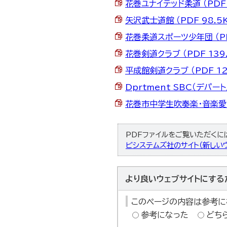
花巻ユナイテッド柔道 （PDF 
矢沢武士道館 （PDF 98.5
花巻柔道スポーツ少年団 （PD
花巻剣道クラブ （PDF 139.
平成館剣道クラブ （PDF 12
Dprtment SBC（デパー
花巻市中学生吹奏楽・音楽愛好会
PDFファイルをご覧いただくには、
ビシステムズ社のサイト（新しいウ
より良いウェブサイトにする
このページの内容は参考に
参考になった
どち