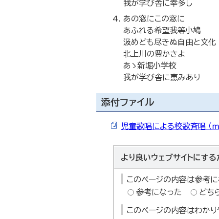
我が学び舎に幸多し
あの窓にこの窓に
あふれる希望我等小鳩
汲めども尽きぬ自由と文化
北上川の豊かさよ
あゝ新堀小学校
我が学び舎に恵みあり
添付ファイル
児童歌唱による校歌斉唱 （mp
より良いウェブサイトにする
このページの内容は参考に
参考になった
どち
このページの内容はわかり