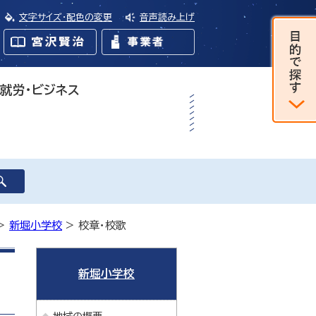
文字サイズ・配色の変更
音声読み上げ
・就労・ビジネス
>
新堀小学校
> 校章・校歌
新堀小学校