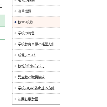
地域の概要
日
沿革概要
校章・校歌
学校の特色
学校教育目標と経営方針
新堀フェスト
校報「新小だより」
児童数と職員構成
学校いじめ防止基本方針
年間行事計画