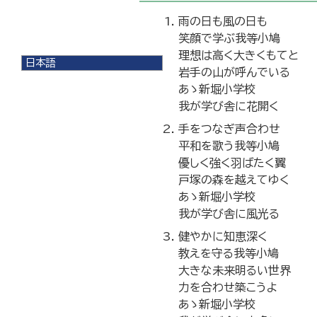
雨の日も風の日も
笑顔で学ぶ我等小鳩
理想は高く大きくもてと
日本語
岩手の山が呼んでいる
日本語
あゝ新堀小学校
English
我が学び舎に花開く
한국어
简体中文
手をつなぎ声合わせ
繁體中文
平和を歌う我等小鳩
優しく強く羽ばたく翼
戸塚の森を越えてゆく
あゝ新堀小学校
我が学び舎に風光る
健やかに知恵深く
教えを守る我等小鳩
大きな未来明るい世界
力を合わせ築こうよ
あゝ新堀小学校