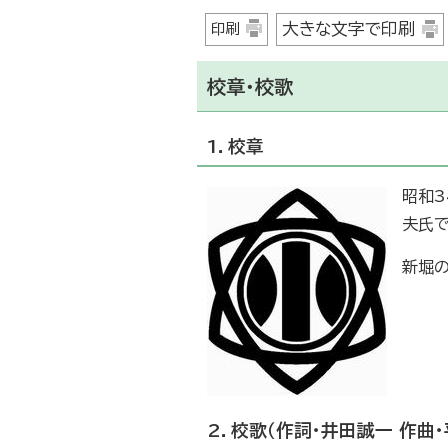
大きな文字で印刷
印刷
校章・校歌
1．校章
昭和3
夫氏で
新堀の
2．校歌（作詞・井田誠一 作曲