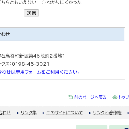
どちらともいえない
わかりにくかった
送信
合わせ
巻市石鳥谷町新堀第46地割2番地1
ァクス：0198-45-3021
合わせは専用フォームをご利用ください。
前のページへ戻る
トッ
合わせ
リンク集
このサイトについて
リンクと著作権