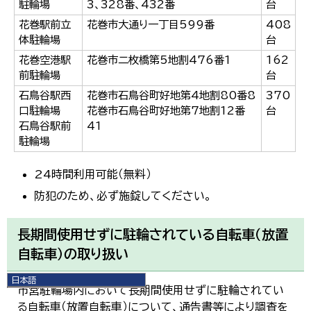
駐輪場
3、328番、432番
台
花巻駅前立
花巻市大通り一丁目599番
408
体駐輪場
台
花巻空港駅
花巻市二枚橋第5地割476番1
162
前駐輪場
台
石鳥谷駅西
花巻市石鳥谷町好地第4地割80番8
370
口駐輪場
花巻市石鳥谷町好地第7地割12番
台
石鳥谷駅前
41
駐輪場
24時間利用可能（無料）
防犯のため、必ず施錠してください。
長期間使用せずに駐輪されている自転車（放置
自転車）の取り扱い
日本語
市営駐輪場内において長期間使用せずに駐輪されてい
日本語
る自転車（放置自転車）について、通告書等により調査を
English