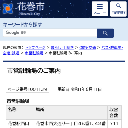
メニュー
目的で探す
キーワードから探す
現在の位置：
トップページ
>
暮らし・手続き
>
道路・交通
>
バス・駐車場・
空港・鉄道
>
市営駐輪場
> 市営駐輪場のご案内
市営駐輪場のご案内
ページ番号1001139
更新日 令和1年6月11日
市営駐輪場
名称
場所
収容
台数
花巻駅西口
花巻市西大通り一丁目48番1、48番
711