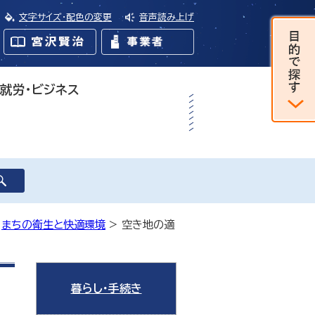
文字サイズ・配色の変更
音声読み上げ
・就労・ビジネス
>
まちの衛生と快適環境
> 空き地の適
暮らし・手続き