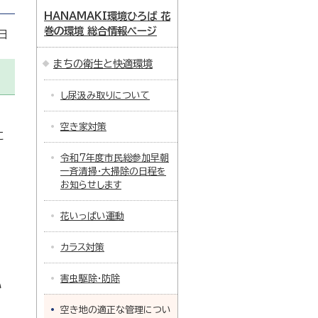
HANAMAKI環境ひろば 花
巻の環境 総合情報ページ
日
まちの衛生と快適環境
し尿汲み取りについて
空き家対策
に
令和7年度市民総参加早朝
一斉清掃・大掃除の日程を
お知らせします
花いっぱい運動
カラス対策
害虫駆除・防除
い
空き地の適正な管理につい