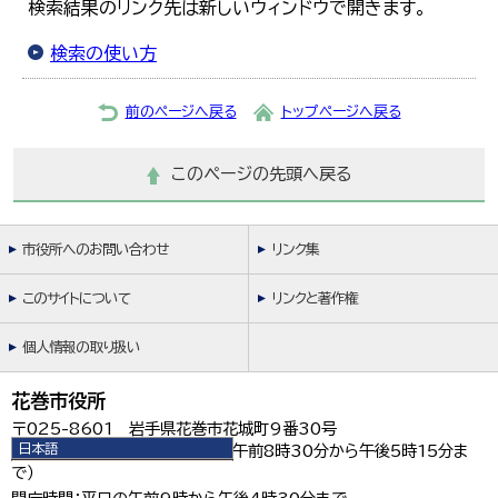
検索結果のリンク先は新しいウィンドウで開きます。
検索の使い方
前のページへ戻る
トップページへ戻る
このページの先頭へ戻る
市役所へのお問い合わせ
リンク集
このサイトについて
リンクと著作権
個人情報の取り扱い
花巻市役所
〒025-8601 岩手県花巻市花城町9番30号
日本語
電話：0198-24-2111（平日の午前8時30分から午後5時15分ま
日本語
で）
English