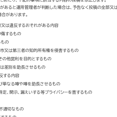
うにあたり、下記の事項に該当する内容の投稿を禁止します。
れ があると運用管理者が判断した場合は、予告なく投稿の全部又
場合があります。
容又は違反するおそれがある内容
中傷するもの
るもの
ど市又は第三者の知的所有権を侵害するもの
動その他営利を目的とするもの
又は差別を助長させるもの
反する内容
び単なる噂や噂を助長させるもの
特定、開示、漏えいする等プライバシーを害するもの
不適切なもの