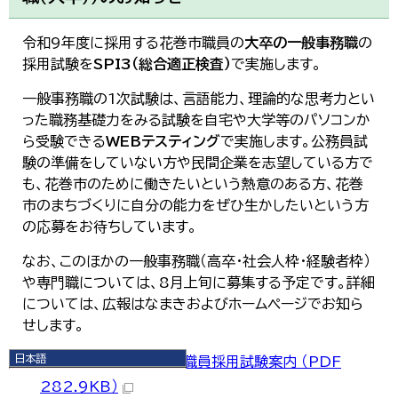
令和9年度に採用する花巻市職員の
大卒の一般事務職
の
採用試験を
SPI3（総合適正検査）
で実施します。
一般事務職の1次試験は、言語能力、理論的な思考力とい
った職務基礎力をみる試験を自宅や大学等のパソコンか
ら受験できる
WEBテスティング
で実施します。公務員試
験の準備をしていない方や民間企業を志望している方で
も、花巻市のために働きたいという熱意のある方、花巻
市のまちづくりに自分の能力をぜひ生かしたいという方
の応募をお待ちしています。
なお、このほかの一般事務職（高卒・社会人枠・経験者枠）
や専門職については、8月上旬に募集する予定です。詳細
については、広報はなまきおよびホームページでお知ら
せします。
日本語
令和9年度採用 花巻市職員採用試験案内 （PDF
日本語
282.9KB）
English