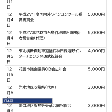
月1
日
12
平成27年度国内外ワインコンクール受
5,000円
月4
賞祝賀会
日
12
平成27年花巻市石鳥谷地域消防関係
5,000円
月4
者反省会（代理）
日
12
東北横断自動車道釜石秋田線遠野イン
4,000円
月5
ターチェンジ開通式祝賀会
日
12
花巻市議会議員OB会忘年会
5,000円
月5
日
12
岩水地区収穫祭（代理）
3,000円
月6
日
日本語
12
湯口地区叙勲等受章合同祝賀会
3,000円
日本語
English
月6