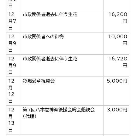
한국어
日
简体中文
12
市政関係者逝去に伴う生花
16,200
繁體中文
月7
円
日
12
市政関係者への御悔
10,000
月9
円
日
12
市政関係者逝去に伴う生花
16,728
月9
円
日
12
叙勲受章祝賀会
5,000円
月
12
日
12
第7回八木巻神楽後援会総会懇親会
3,000円
月
（代理）
13
日