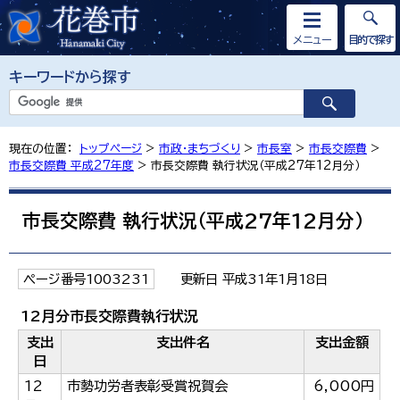
メニュー
目的で探す
キーワードから探す
現在の位置：
トップページ
>
市政・まちづくり
>
市長室
>
市長交際費
>
市長交際費 平成27年度
> 市長交際費 執行状況（平成27年12月分）
市長交際費 執行状況（平成27年12月分）
ページ番号1003231
更新日 平成31年1月18日
12月分市長交際費執行状況
支出
支出件名
支出金額
日
12
市勢功労者表彰受賞祝賀会
6,000円