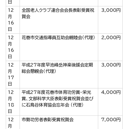
日
12
全国老人クラブ連合会会長表彰受賞祝
3,000円
月
賀会
16
日
12
花巻市交通指導員互助会親睦会（代理）
2,000円
月
16
日
12
平成27年度早池峰岳神楽後援会定期
3,000円
月
総会懇親会（代理）
17
日
12
平成27年度花巻市体育功労賞・栄光
4,000円
月
賞、文部科学大臣表彰受賞祝賀会並び
18
に石鳥谷体育協会忘年会 （代理）
日
12
市勢功労者表彰受賞祝賀会
7,000円
月