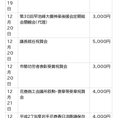
19
日
12
第38回早池峰大償神楽後援会定期総
3,000円
月
会懇親会（代理）
20
日
12
議長就任祝賀会
5,000円
月
20
日
12
市勢功労者表彰受賞祝賀会
3,000円
月
20
日
12
花巻商工会議所叙勲・褒章等受章祝賀
4,000円
月
会
21
日
12
平成27年度岩手花巻春日流鹿踊保存
4,000円