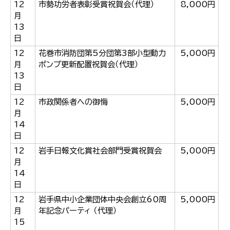
12
市勢功労者表彰受賞祝賀会（代理）
8,000円
月
13
日
12
花巻市消防団第5分団第3部小型動力
5,000円
月
ポンプ更新配置祝賀会（代理）
13
日
12
市政関係者への御悔
5,000円
月
14
日
12
岩手日報文化賞社会部門受賞祝賀会
5,000円
月
14
日
12
岩手県中小企業団体中央会創立60周
5,000円
月
年記念パーティ （代理）
15