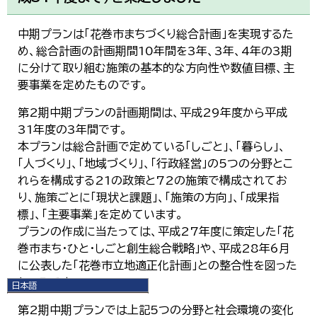
中期プランは「花巻市まちづくり総合計画」を実現するた
め、総合計画の計画期間10年間を3年、3年、4年の3期
に分けて取り組む施策の基本的な方向性や数値目標、主
要事業を定めたものです。
第2期中期プランの計画期間は、平成29年度から平成
31年度の3年間です。
本プランは総合計画で定めている「しごと」、「暮らし」、
「人づくり」、「地域づくり」、「行政経営」の5つの分野とこ
れらを構成する21の政策と72の施策で構成されてお
り、施策ごとに「現状と課題」、「施策の方向」、「成果指
標」、「主要事業」を定めています。
プランの作成に当たっては、平成27年度に策定した「花
巻市まち・ひと・しごと創生総合戦略」や、平成28年6月
に公表した「花巻市立地適正化計画」との整合性を図った
ところです。
日本語
日本語
第2期中期プランでは上記5つの分野と社会環境の変化
English