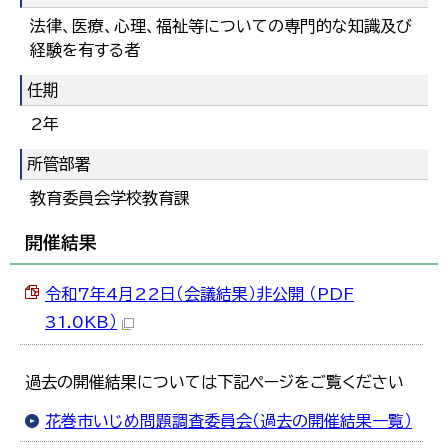
한국어
法律、医療、心理、福祉等についての専門的な知識及び
简体中文
経験を有する者
繁體中文
任期
2年
所管部署
教育委員会学校教育課
開催結果
令和7年4月22日（会議結果）非公開 （PDF
31.0KB）
過去の開催結果については下記ページをご覧ください
花巻市いじめ問題調査委員会（過去の開催結果一覧）