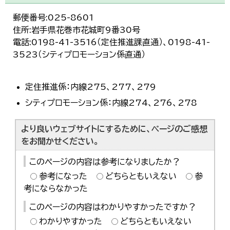
한국어
简体中文
郵便番号:025-8601
繁體中文
住所:岩手県花巻市花城町9番30号
電話:0198-41-3516（定住推進課直通）、0198-41-
3523（シティプロモーション係直通）
定住推進係：内線275、277、279
シティプロモーション係：内線274、276、278
より良いウェブサイトにするために、ページのご感想
をお聞かせください。
このページの内容は参考になりましたか？
参考になった
どちらともいえない
参
考にならなかった
このページの内容はわかりやすかったですか？
わかりやすかった
どちらともいえない