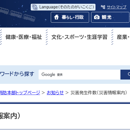
Language
（そのたのがいこくご）
サイトマップ
健康・医療・福祉
文化・スポーツ・生涯学習
産業
ワードから探す
消防本部トップページ
>
お知らせ
> 災害発生件数（災害情報案内）
報案内）