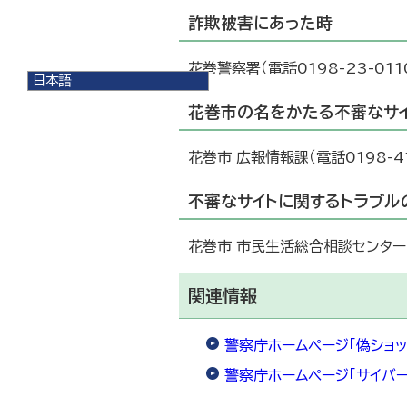
詐欺被害にあった時
花巻警察署（電話0198-23-01
日本語
日本語
花巻市の名をかたる不審なサ
English
한국어
花巻市 広報情報課（電話0198-41
简体中文
繁體中文
不審なサイトに関するトラブル
花巻市 市民生活総合相談センター（電
関連情報
警察庁ホームページ「偽ショッ
警察庁ホームページ「サイバ