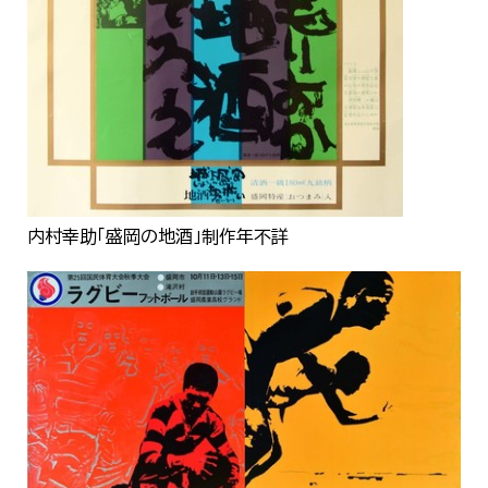
한국어
简体中文
繁體中文
内村幸助「盛岡の地酒」制作年不詳