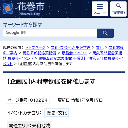
メニュー
目的で探す
キーワードから探す
現在の位置：
トップページ
>
文化・スポーツ・生涯学習
>
文化
>
文化施設
のご案内
>
萬鉄五郎記念美術館
>
展覧会・イベント
>
萬鉄五郎記念美術
館 展覧会・イベント
>
萬鉄五郎記念美術館 平成31／令和元年度展覧会・イ
ベント
> 【企画展】内村幸助展を開催します
【企画展】内村幸助展を開催します
ページ番号1010224
更新日 令和1年9月17日
イベントカテゴリ：
歴史・文化
開催エリア：東和地域