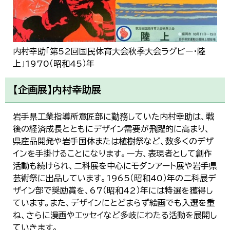
内村幸助「第52回国民体育大会秋季大会ラグビー・陸
上」1970（昭和45）年
【企画展】内村幸助展
岩手県工業指導所意匠部に勤務していた内村幸助は、戦
後の経済成長とともにデザイン需要が飛躍的に高まり、
県産品開発や岩手国体または植樹祭など、数多くのデザ
インを手掛けることになります。一方、表現者として創作
活動も続けられ、二科展を中心にモダンアート展や岩手県
芸術祭に出品しています。1965（昭和40）年の二科展デ
ザイン部で奨励賞を、67（昭和42）年には特選を獲得し
ています。また、デザインにとどまらず絵画でも入選を重
ね、さらに漫画やエッセイなど多岐にわたる活動を展開し
ていきます。