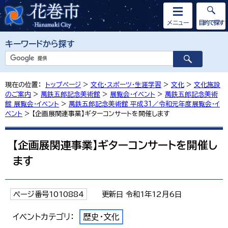
メニュー
目的で探す
キーワードから探す
現在の位置：
トップページ
>
文化・スポーツ・生涯学習
>
文化
>
文化施設
のご案内
>
萬鉄五郎記念美術館
>
展覧会・イベント
>
萬鉄五郎記念美術
館 展覧会・イベント
>
萬鉄五郎記念美術館 平成31／令和元年度展覧会・イ
ベント
> 【企画展関連事業】ギターコンサートを開催します
【企画展関連事業】ギターコンサートを開催し
ます
ページ番号1010884
更新日 令和1年12月6日
イベントカテゴリ：
歴史・文化