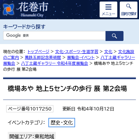
メニュー
目的で探す
キーワードから探す
現在の位置：
トップページ
>
文化・スポーツ・生涯学習
>
文化
>
文化施設
のご案内
>
萬鉄五郎記念美術館
>
展覧会・イベント
>
八丁土蔵ギャラリー
展覧会
>
八丁土蔵ギャラリー 令和4年度展覧会
> 橋場あや 地上5センチ
の歩行 展 第2会場
橋場あや 地上5センチの歩行 展 第2会場
ページ番号1017250
更新日 令和4年10月12日
イベントカテゴリ：
歴史・文化
開催エリア：東和地域