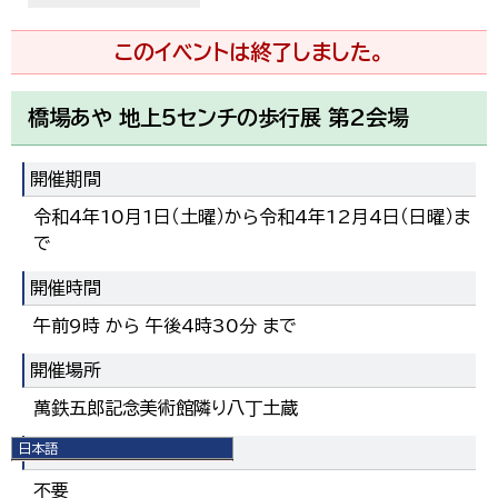
このイベントは終了しました。
橋場あや 地上5センチの歩行展 第2会場
開催期間
令和4年10月1日（土曜）から令和4年12月4日（日曜）ま
で
開催時間
午前9時 から 午後4時30分 まで
開催場所
萬鉄五郎記念美術館隣り八丁土蔵
日本語
費用
日本語
不要
English